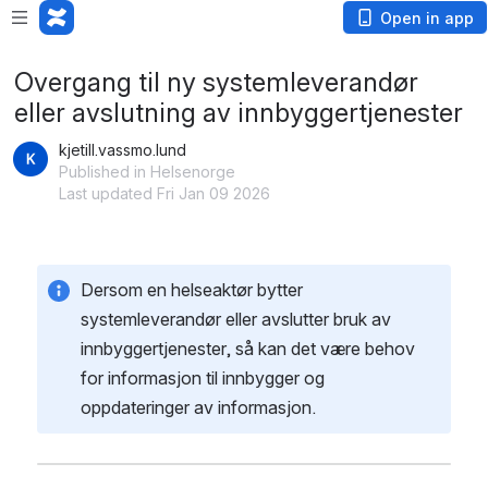
Open in app
Overgang til ny systemleverandør
eller avslutning av innbyggertjenester
kjetill.vassmo.lund
Published in Helsenorge
Last updated Fri Jan 09 2026
Dersom en helseaktør bytter 
systemleverandør eller avslutter bruk av 
innbyggertjenester, så kan det være behov 
for informasjon til innbygger og 
oppdateringer av informasjon. 